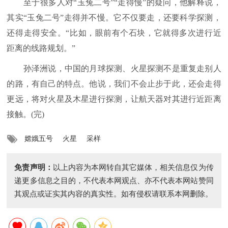
至于很多人对“玉兔二号”“走得慢”的疑问，他解释说，
其实“玉兔二号”走得并不慢。它不仅要走，还要科学探测，
还得走得安全。“比如，眼前有个石块，它就得多次进行近
距离的线路规划。”
孙泽洲说，中国的月球探测、火星探测不是重复走别人
的路，有自己的特点。他说，我们不会止步于此，还会走得
更远，将对火星及木星进行探测，让航天器对其进行近距离
接触。(完)
嫦娥五号
火星
采样
免责声明：
以上内容为本网转自其它媒体，相关信息仅为传
递更多信息之目的，不代表本网观点、亦不代表本网站赞同
其观点或证实其内容的真实性。如有侵权请联系本网删除。