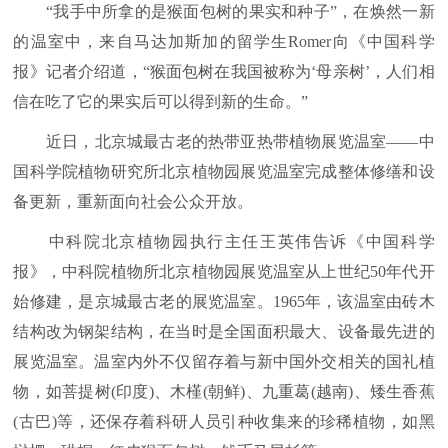
“我手中所拿的是猴面包树的果实和种子”，在焕然一新
的温室中，来自马达加斯加的留学生Romer向《中国科学
报》记者介绍道，“猴面包树在我国被称为‘母亲树’，人们相
信在吃了它的果实后可以得到新的生命。”
近日，北京城最古老的热带亚热带植物展览温室——中
国科学院植物研究所北京植物园展览温室完成整体修缮和设
备更新，重新面向社会公众开放。
中科院北京植物园执行主任王英伟告诉《中国科学
报》，中科院植物所北京植物园展览温室从上世纪50年代开
始修建，是京城最古老的展览温室。1965年，该温室由砖木
结构改为钢架结构，在当时是全国面积最大、设备最先进的
展览温室。温室内外不仅留存着与新中国外交相关的国礼植
物，如菩提树(印度)、木槿(朝鲜)、九重葛(越南)、矮生香蕉
(古巴)等，还保存着科研人员引种收集来的珍稀植物，如黑