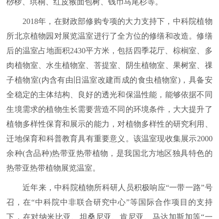
桫椤、珙桐、红皮猴面包树、钱币马尾杉等。
2018年，在财政部修购专项的大力支持下，中科院植物
所北京植物园对展览温室进行了全方位的修缮和改造。修缮
后的温室占地面积2430平方米，包括四季花厅、棕榈室、多
肉植物室、水生植物室、菩提室、阴生植物室、果树室、祼
子植物室(内含有由旧温室改建而成的食虫植物室)，具备安
全稳定的主体结构、良好的透光和保温性能，能够依据不同
生境需求的植物生长需要营造不同的环境条件，大大提升了
植物多样性保育和展示的能力，对植物多样性的研究利用、
迁地保育和科普教育具有重要意义。该温室现收集展示2000
余种(含品种)热带亚热带植物，是我国北方地区独具特色的
热带亚热带植物展览温室。
近年来，中科院植物所科研人员积极响应“一带一路”号
召，在“中科院中非联合研究中心”等国际合作项目的支持
下，在对纳米比亚、坦桑尼亚、肯尼亚、马达加斯加等“一