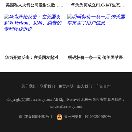
美国私人火箭公司发射失败，弄
华为为何成立PLC-IoT生态联
丢7颗卫星
盟？
华为开始反击：在美国发起对 Ve
明码标价一条一元 传美国苹果卖
rizon、思科、惠普的专利侵权诉
了用户信息
讼
|
|
|
|
关于我们
联系我们
免责声明
加入我们
广告合作
Copyright(C)2019 arcticray.com ,All Right Reserved 北极光 版权所有 联系邮箱：
service@arcticray.com
豫ICP备19001692号-1
豫公网安备 41010502004099号