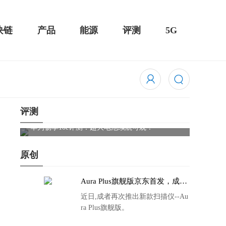
块链
产品
能源
评测
5G
评测
触控全面
华为畅享10e评测：超大电池续航可观！
骁龙85
吃鸡半
原创
Aura Plus旗舰版京东首发，成者
生态链再添扫描仪新成员
近日,成者再次推出新款扫描仪--Au
ra Plus旗舰版。