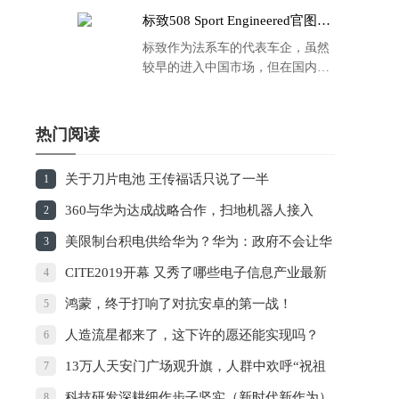
标致508 Sport Engineered官图发
布：马力500匹 百公里4.3秒！
标致作为法系车的代表车企，虽然
较早的进入中国市场，但在国内的
品牌运营方面同大众、丰田等头部
车企存在一定的差距，导致如今销
量也是每况愈下，在国内车市的存
热门阅读
在感也越来越弱。
关于刀片电池 王传福话只说了一半
1
360与华为达成战略合作，扫地机器人接入
2
HiLink生态
美限制台积电供给华为？华为：政府不会让华
3
为任人宰割
CITE2019开幕 又秀了哪些电子信息产业最新
4
发展成果？
鸿蒙，终于打响了对抗安卓的第一战！
5
人造流星都来了，这下许的愿还能实现吗？
6
13万人天安门广场观升旗，人群中欢呼“祝祖
7
国生日快乐”！
科技研发深耕细作步子坚实（新时代新作为）
8