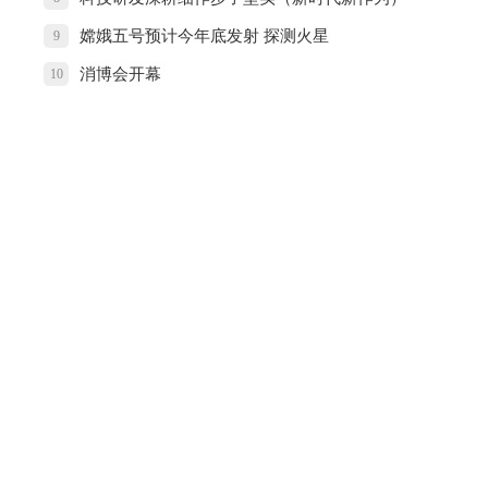
嫦娥五号预计今年底发射 探测火星
9
消博会开幕
10