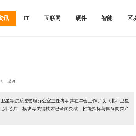
资讯
IT
互联网
硬件
智能
区
黑鲨游戏手机2 Pro评测：
华为MateBook 13 2020款评测：超值的2K
辑：禹锋
屏
国卫星导航系统管理办公室主任冉承其在年会上作了以《北斗卫星
产北斗芯片、模块等关键技术已全面突破，性能指标与国际同类产