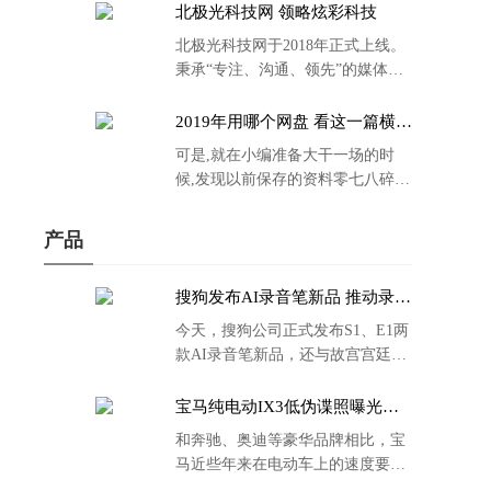
北极光科技网 领略炫彩科技
北极光科技网于2018年正式上线。
秉承“专注、沟通、领先”的媒体理
念。
2019年用哪个网盘 看这一篇横评
就够了
可是,就在小编准备大干一场的时
候,发现以前保存的资料零七八碎,
散乱不堪;如何把他们放到同一网盘
里规规矩矩地归纳备份起来,就成为
产品
了新年选择的重中之重。
搜狗发布AI录音笔新品 推动录音
笔行业智能化进程
今天，搜狗公司正式发布S1、E1两
款AI录音笔新品，还与故宫宫廷文
化合作推出了S1和C1 Pro两款产品
的故宫宫廷联名款。
宝马纯电动IX3低伪谍照曝光：
封闭式双肾格栅 续航超400KM
和奔驰、奥迪等豪华品牌相比，宝
马近些年来在电动车上的速度要慢
了不少。