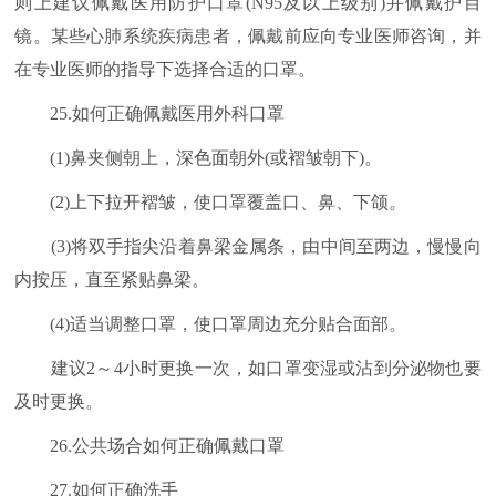
则上建议佩戴医用防护口罩(N95及以上级别)并佩戴护目
镜。某些心肺系统疾病患者，佩戴前应向专业医师咨询，并
在专业医师的指导下选择合适的口罩。
25.如何正确佩戴医用外科口罩
(1)鼻夹侧朝上，深色面朝外(或褶皱朝下)。
(2)上下拉开褶皱，使口罩覆盖口、鼻、下颌。
(3)将双手指尖沿着鼻梁金属条，由中间至两边，慢慢向
内按压，直至紧贴鼻梁。
(4)适当调整口罩，使口罩周边充分贴合面部。
建议2～4小时更换一次，如口罩变湿或沾到分泌物也要
及时更换。
26.公共场合如何正确佩戴口罩
27.如何正确洗手