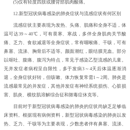
(5)仅有轻度四肢或腰背部肌肉酸痛。
12.新型冠状病毒感染的肺炎症状与流感症状有何区别
流感症状主要表现为发热、头痛、肌痛和全身不适，体
温可达39～40℃，可有畏寒、寒战，多伴全身肌肉关节酸
痛、乏力、食欲减退等全身症状，常有咽喉痛、干咳，可有
鼻塞、流涕、胸骨后不适等。颜面潮红，眼结膜充血。部分
以呕吐、腹痛、腹泻为特点，常见于感染乙型流感的儿童。
无并发症者病程呈自限性，多于发病3～4天后体温逐渐消
退，全身症状好转，但咳嗽、体力恢复常需1～2周。肺炎是
流感最常见的并发症，其他并发症有神经系统损伤、心脏损
害、肌炎、横纹肌溶解综合征和脓毒症休克等。
目前对于新型冠状病毒感染的肺炎的症状尚缺乏足够临
床资料。根据现有病例资料，新型冠状病毒感染的肺炎以发
热、乏力、干咳等为主要表现，少数患者伴有鼻塞、流涕、