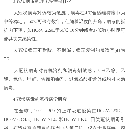
3.冠状病毒的理化特性是什么
人冠状病毒对热较为敏感，病毒在4℃合适维持液中为
中等稳定，-60℃可保存数年，但随着温度的升高，病毒的抵
抗力下降，如HCoV-229E于56℃ 10分钟或者37℃数小时即可
使其丧失感染性。
人冠状病毒不耐酸、不耐碱，病毒复制的最适宜pH为
7.2。
人冠状病毒对有机溶剂和消毒剂敏感，75%乙醇、乙
醚、氯仿、甲醛、含氯消毒剂、过氧乙酸和紫外线均可灭活
病毒。
4.冠状病毒的流行病学研究
在全球，10%～30%的上呼吸道感染由HCoV-229E、
HCoV-OC43、HCoV-NL63和HCoV-HKU1四类冠状病毒引
起，在造成普通感冒的病因中占第二位，仅次于鼻病毒。感