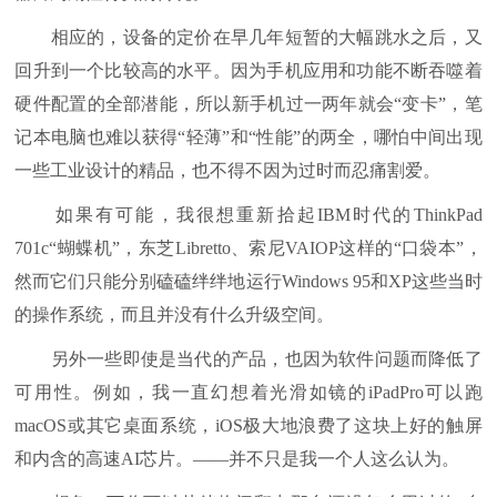
相应的，设备的定价在早几年短暂的大幅跳水之后，又
回升到一个比较高的水平。因为手机应用和功能不断吞噬着
硬件配置的全部潜能，所以新手机过一两年就会“变卡”，笔
记本电脑也难以获得“轻薄”和“性能”的两全，哪怕中间出现
一些工业设计的精品，也不得不因为过时而忍痛割爱。
如果有可能，我很想重新拾起IBM时代的ThinkPad
701c“蝴蝶机”，东芝Libretto、索尼VAIOP这样的“口袋本”，
然而它们只能分别磕磕绊绊地运行Windows 95和XP这些当时
的操作系统，而且并没有什么升级空间。
另外一些即使是当代的产品，也因为软件问题而降低了
可用性。例如，我一直幻想着光滑如镜的iPadPro可以跑
macOS或其它桌面系统，iOS极大地浪费了这块上好的触屏
和内含的高速AI芯片。——并不只是我一个人这么认为。