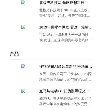
北极光科技网 领略炫彩科技
北极光科技网于2018年正式上线。
秉承“专注、沟通、领先”的媒体理
念。
2019年用哪个网盘 看这一篇横评
就够了
可是,就在小编准备大干一场的时
候,发现以前保存的资料零七八碎,
散乱不堪;如何把他们放到同一网盘
里规规矩矩地归纳备份起来,就成为
产品
了新年选择的重中之重。
搜狗发布AI录音笔新品 推动录音
笔行业智能化进程
今天，搜狗公司正式发布S1、E1两
款AI录音笔新品，还与故宫宫廷文
化合作推出了S1和C1 Pro两款产品
的故宫宫廷联名款。
宝马纯电动IX3低伪谍照曝光：
封闭式双肾格栅 续航超400KM
和奔驰、奥迪等豪华品牌相比，宝
马近些年来在电动车上的速度要慢
了不少。