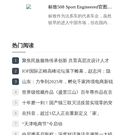
标致508 Sport Engineered官图发
布：马力500匹 百公里4.3秒！
标致作为法系车的代表车企，虽然
较早的进入中国市场，但在国内的
品牌运营方面同大众、丰田等头部
车企存在一定的差距，导致如今销
量也是每况愈下，在国内车市的存
热门阅读
在感也越来越弱。
聚焦民族服饰传承创新 共育高层次设计人才
1
——国家艺术基金《贵州民族服饰传承与创新设计
IOF国际正畸高峰论坛落下帷幕，赵志河：隐
2
人才培训》正式启动
形正畸趋势前瞻
山东：力争到2025年，孵化千家跨境电商新锐
3
企业
世界级馆藏作品《盛景江山》百年尊作品在京
4
隆重揭幕
十年磨一剑！国产猫三联灭活疫苗实现零的突
5
破
在抖音，超过1亿人正在重新定义「家」
6
“天津电商节”今启动
7
中尼携手启新程：深度对话激活非洲第一大经
8