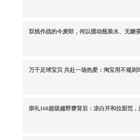
才培训》正式启动
双线作战的今麦郎，何以搅动瓶装水、无糖
万千足球宝贝 共赴一场热爱：淘宝用不规则
崇礼168超级越野赛背后：凉白开和拉面范