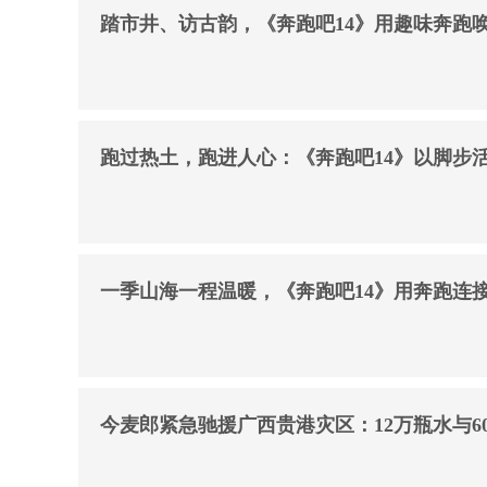
踏市井、访古韵，《奔跑吧14》用趣味奔跑
跑过热土，跑进人心：《奔跑吧14》以脚步
一季山海一程温暖，《奔跑吧14》用奔跑连
今麦郎紧急驰援广西贵港灾区：12万瓶水与60