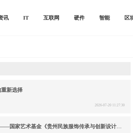
资讯
IT
互联网
硬件
智能
区
黑鲨游戏手机2 Pro评测：
华为MateBook 13 2020款评测：超值的2K
屏
的重新选择
2026-07-20 11:27:30
 ——国家艺术基金《贵州民族服饰传承与创新设计人