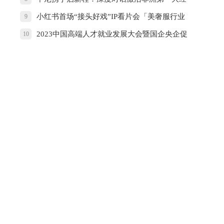
济体合作潜能
小红书首场“接头好戏”IP看片会「美奢服行业
9
专场」，多元IP共迎新风，点亮营销新灵感
2023中国高端人才就业发展大会暨国企央企促
10
就业夏季招聘会在京举办