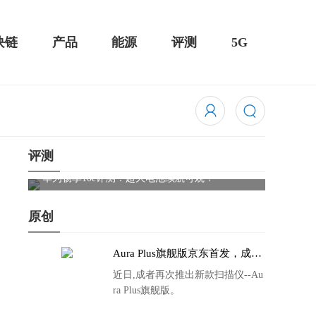
块链
产品
能源
评测
5G
评测
触控全面
华为畅享10e评测：超大电池续航可观！
骁龙85
吃鸡半
原创
Aura Plus旗舰版京东首发，成者
生态链再添扫描仪新成员
近日,成者再次推出新款扫描仪--Au
ra Plus旗舰版。