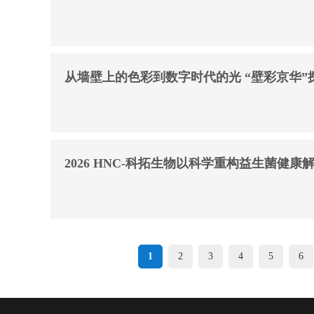
从墙壁上的色彩到数字
2026 HNC-科拓生物以科学重构益生菌健康
1
2
3
4
5
6