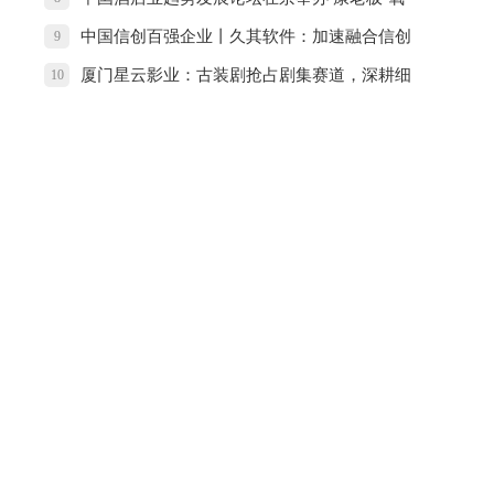
吧酒店发布周年成绩单
中国信创百强企业丨久其软件：加速融合信创
9
生态 相互成就
厦门星云影业：古装剧抢占剧集赛道，深耕细
10
作！