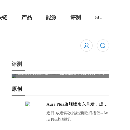
块链
产品
能源
评测
5G
评测
评测：
华为MateBook 13 2020款评测：超值的2K触控全面
屏
原创
Aura Plus旗舰版京东首发，成者
生态链再添扫描仪新成员
近日,成者再次推出新款扫描仪--Au
ra Plus旗舰版。