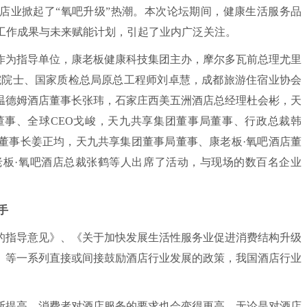
酒店业掀起了“氧吧升级”热潮。本次论坛期间，健康生活服务品
年工作成果与未来赋能计划，引起了业内广泛关注。
为指导单位，康老板健康科技集团主办，摩尔多瓦前总理尤里
院院士、国家质检总局原总工程师刘卓慧，成都旅游住宿业协会
温德姆酒店董事长张玮，石家庄西美五洲酒店总经理杜会彬，天
事、全球CEO戈峻，天九共享集团董事局董事、行政总裁韩
董事长姜正均，天九共享集团董事局董事、康老板·氧吧酒店董
老板·氧吧酒店总裁张鹤等人出席了活动，与现场的数百名企业
手
指导意见》、《关于加快发展生活性服务业促进消费结构升级
》等一系列直接或间接鼓励酒店行业发展的政策，我国酒店行业
断提高，消费者对酒店服务的要求也会变得更高，无论是对酒店