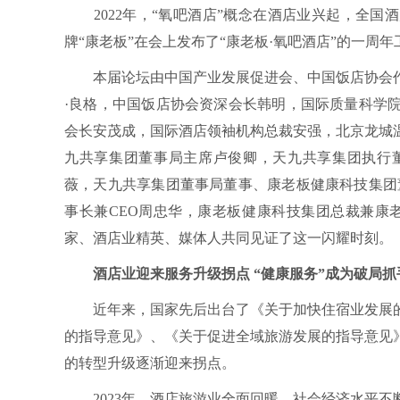
2022年，“氧吧酒店”概念在酒店业兴起，全国
牌“康老板”在会上发布了“康老板·氧吧酒店”的一周
本届论坛由中国产业发展促进会、中国饭店协会作
·良格，中国饭店协会资深会长韩明，国际质量科学
会长安茂成，国际酒店领袖机构总裁安强，北京龙城
九共享集团董事局主席卢俊卿，天九共享集团执行董
薇，天九共享集团董事局董事、康老板健康科技集团
事长兼CEO周忠华，康老板健康科技集团总裁兼康
家、酒店业精英、媒体人共同见证了这一闪耀时刻。
酒店业迎来服务升级拐点 “健康服务”成为破局抓
近年来，国家先后出台了《关于加快住宿业发展的
的指导意见》、《关于促进全域旅游发展的指导意见
的转型升级逐渐迎来拐点。
2023年，酒店旅游业全面回暖，社会经济水平不