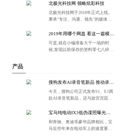
北极光科技网 领略炫彩科技
北极光科技网于2018年正式上线。
秉承“专注、沟通、领先”的媒体理
念。
2019年用哪个网盘 看这一篇横评
就够了
可是,就在小编准备大干一场的时
候,发现以前保存的资料零七八碎,
散乱不堪;如何把他们放到同一网盘
里规规矩矩地归纳备份起来,就成为
产品
了新年选择的重中之重。
搜狗发布AI录音笔新品 推动录音
笔行业智能化进程
今天，搜狗公司正式发布S1、E1两
款AI录音笔新品，还与故宫宫廷文
化合作推出了S1和C1 Pro两款产品
的故宫宫廷联名款。
宝马纯电动IX3低伪谍照曝光：
封闭式双肾格栅 续航超400KM
和奔驰、奥迪等豪华品牌相比，宝
马近些年来在电动车上的速度要慢
了不少。