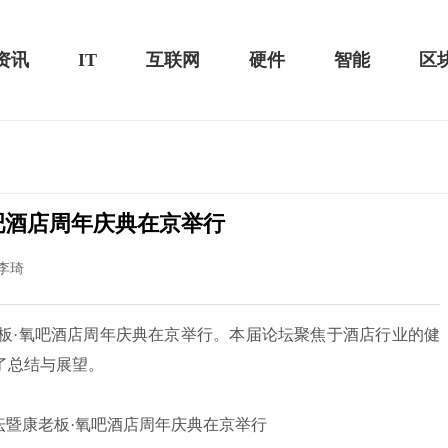
资讯
IT
互联网
硬件
智能
区
吧酒店周年庆典在京举行
电池续航可观！
骁龙855 Plus横扫千军！黑鲨游戏手机2 Pro
李琦
吃鸡半小时不烫手
老板·氧吧酒店周年庆典在京举行。本届论坛聚焦于酒店行业的健
了总结与展望。
康老板·氧吧酒店周年庆典在京举行