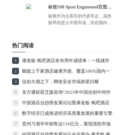
标致508 Sport Engineered官图发
布：马力500匹 百公里4.3秒！
标致作为法系车的代表车企，虽然
较早的进入中国市场，但在国内的
品牌运营方面同大众、丰田等头部
车企存在一定的差距，导致如今销
量也是每况愈下，在国内车市的存
热门阅读
在感也越来越弱。
康老板·氧吧酒店发布周年成绩单：一线城市
1
100%全覆盖，二线城市覆盖86%
赋能上千家酒店健康升级、覆盖100%国内一
2
线城市康老板·氧吧酒店发布周年成绩单
信创大潮之下，网络安全市场群星闪耀
3
东方通斩获艾媒咨询“2023年中国信创中间件
4
卓越品牌”奖项
中国酒店业趋势发展论坛暨康老板·氧吧酒店
5
周年庆典在京举行
数字经济已成推进经济高质量发展的重要引擎
6
贵州习酒半年销售达116亿元，展现强劲市场
7
竞争力
中国酒店业趋势发展论坛在京举办 康老板·氧
8