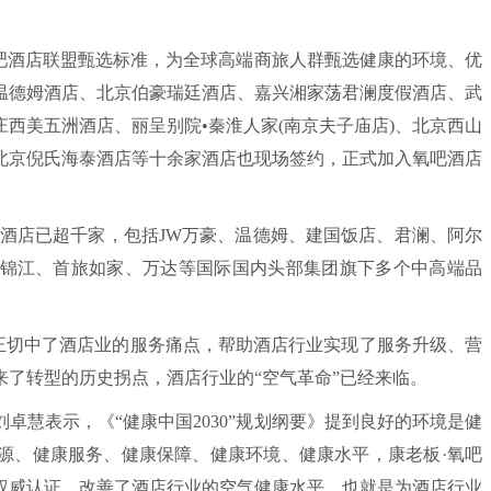
酒店联盟甄选标准，为全球高端商旅人群甄选健康的环境、优
温德姆酒店、北京伯豪瑞廷酒店、嘉兴湘家荡君澜度假酒店、武
西美五洲酒店、丽呈别院•秦淮人家(南京夫子庙店)、北京西山
北京倪氏海泰酒店等十余家酒店也现场签约，正式加入氧吧酒店
店已超千家，包括JW万豪、温德姆、建国饭店、君澜、阿尔
锦江、首旅如家、万达等国际国内头部集团旗下多个中高端品
正切中了酒店业的服务痛点，帮助酒店行业实现了服务升级、营
了转型的历史拐点，酒店行业的“空气革命”已经来临。
慧表示，《“健康中国2030”规划纲要》提到良好的环境是健
源、健康服务、健康保障、健康环境、健康水平，康老板·氧吧
权威认证，改善了酒店行业的空气健康水平，也就是为酒店行业