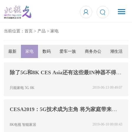
当前位置：
首页
>
产品
>
家电
最新
家电
数码
爱车一族
商务办公
潮生活
除了5G和8K CES Asia还有这些最IN神器不得不
看
2019-06-13 09:49:07
只能家电
5G
8K
CESA2019：5G技术成为主角 将为家庭带来这
些改变
2019-06-10 09:00:43
8K电视
智能家居