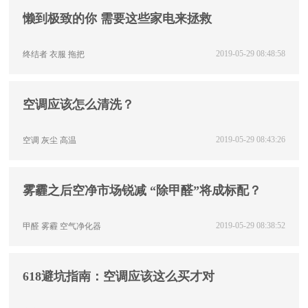
懒到极致的你 需要这些家电来拯救
2019-05-29 08:48:58
终结者
衣服
拖把
空调应该怎么清洗？
2019-05-29 08:43:26
空调
灰尘
高温
雾霾之后空净市场锐减 “除甲醛”将成标配？
2019-05-29 08:38:52
甲醛
雾霾
空气净化器
618避坑指南：空调应该这么买才对