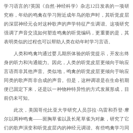
学习语言的?英国《自然·神经科学》杂志12日发表的一项研
究称，年幼的鸣禽在学习附近成年鸟的歌声时，其听觉皮层
的深层神经元会对这种歌声的声学特征产生调谐。这项研究
强调了声音交流如何塑造鸣禽的听觉编码，更重要的是，其
表明类似的过程也可以帮助人类在幼年时学习言语。
人类和鸣禽均通过婴儿期所体验的听觉提示，开发出终
身的听力和沟通能力。因此，人类的听觉皮层更倾向于响应
言语而非其他声音。类似地，鸣禽的听觉皮层更倾向于响应
同类的歌声而非合成的声音。但是，这种调谐是在生命初期
便已固定下来，还是以一种物种特异性的方式发展形成，目
前仍未可知。
此次，美国哥伦比亚大学研究人员莎拉·乌雷和乔登·摩
尔以两种鸣禽——斑胸草雀以及长尾草雀为对象，研究了它
们的歌声演变和听觉皮层内的神经元调谐。有些鸣禽学习同