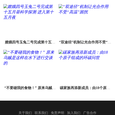
林一号”卫星成功组网
嫦娥四号玉兔二号完成第十五月
“双途径”机制让光合作用不受“高
昼科学探测 进入第十五月夜
温”困扰
“不要碰我的食物！” 原来乌贼是
碳家族再添新成员：由18个原子
这样在水下进行交谈的
组成的环碳问世
|
|
|
|
关于我们
联系我们
免责声明
加入我们
广告合作