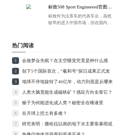
标致508 Sport Engineered官图发
布：马力500匹 百公里4.3秒！
标致作为法系车的代表车企，虽然
较早的进入中国市场，但在国内的
品牌运营方面同大众、丰田等头部
车企存在一定的差距，导致如今销
量也是每况愈下，在国内车市的存
热门阅读
在感也越来越弱。
会做梦会失眠？在太空睡觉究竟是种什么感
1
觉？
创下5个国际首次，“羲和号”探日成果正式发
2
布
地球不停地旋转了46亿年，动力到底是从哪来
3
的？
人类大脑竟能生成磁铁矿？感应方向全靠它？
4
猴子为何能进化成人类？秘密全在唾液里
5
在月球上挖土有多难？
6
研究表明：撒哈拉以南的地下水主要靠暴雨或
7
洪水补充
热像仪做体温筛查到底准不准？
8