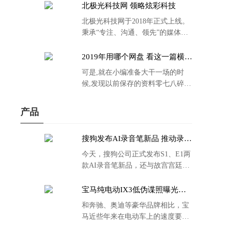
北极光科技网 领略炫彩科技
北极光科技网于2018年正式上线。
秉承“专注、沟通、领先”的媒体理
念。
2019年用哪个网盘 看这一篇横评
就够了
可是,就在小编准备大干一场的时
候,发现以前保存的资料零七八碎,
散乱不堪;如何把他们放到同一网盘
里规规矩矩地归纳备份起来,就成为
产品
了新年选择的重中之重。
搜狗发布AI录音笔新品 推动录音
笔行业智能化进程
今天，搜狗公司正式发布S1、E1两
款AI录音笔新品，还与故宫宫廷文
化合作推出了S1和C1 Pro两款产品
的故宫宫廷联名款。
宝马纯电动IX3低伪谍照曝光：
封闭式双肾格栅 续航超400KM
和奔驰、奥迪等豪华品牌相比，宝
马近些年来在电动车上的速度要慢
了不少。