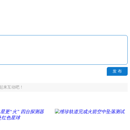
发 布
起来互动吧！