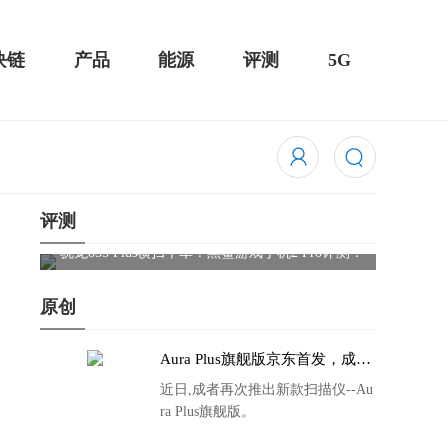
块链
产品
能源
评测
5G
评测
骁龙855 Plus横扫千军！黑鲨游戏手机2 Pro评测：
华为Mat
吃鸡半小时不烫手
屏
原创
Aura Plus旗舰版京东首发，成者
生态链再添扫描仪新成员
近日,成者再次推出新款扫描仪--Au
ra Plus旗舰版。