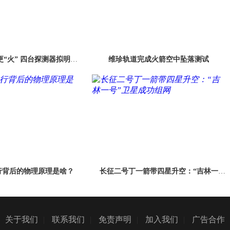
更“火” 四台探测器拟明年7
维珍轨道完成火箭空中坠落测试
奔赴红色星球
行背后的物理原理是啥？
长征二号丁一箭带四星升空：“吉林一
号”卫星成功组网
关于我们
|
联系我们
|
免责声明
|
加入我们
|
广告合作