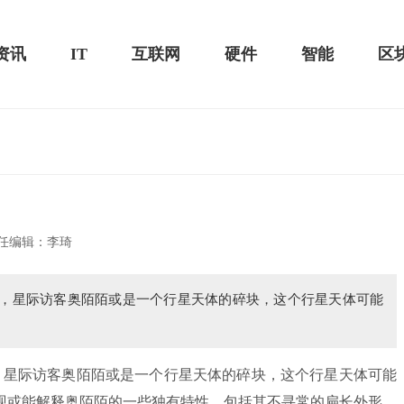
资讯
IT
互联网
硬件
智能
区
20款评测：超值的2K触控全面
华为畅享10e评测：超大电池续航可观！
任编辑：李琦
出，星际访客奥陌陌或是一个行星天体的碎块，这个行星天体可能
星际访客奥陌陌或是一个行星天体的碎块，这个行星天体可能
现或能解释奥陌陌的一些独有特性，包括其不寻常的扁长外形、