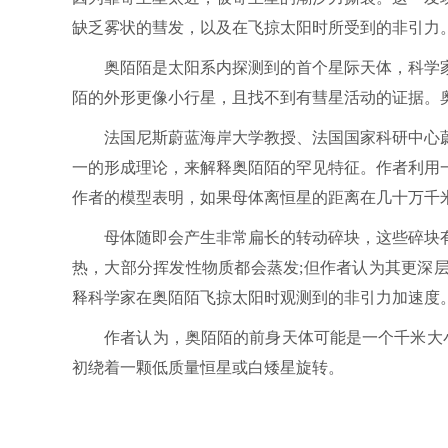
缺乏雾状的彗发，以及在飞掠太阳时所受到的非引力
奥陌陌是太阳系内探测到的首个星际天体，科学家
陌的外形更像小行星，且找不到有彗星活动的证据。
法国尼斯蔚蓝海岸大学教授、法国国家科研中心蔚
一的形成理论，来解释奥陌陌的罕见特征。作者利用
作者的模型表明，如果母体离恒星的距离在几十万千
母体随即会产生非常扁长的转动碎块，这些碎块有
热，大部分挥发性物质都会蒸发;但作者认为其更深
释科学家在奥陌陌飞掠太阳时观测到的非引力加速度
作者认为，奥陌陌的前身天体可能是一个千米大小的
初绕着一颗低质量恒星或白矮星旋转。