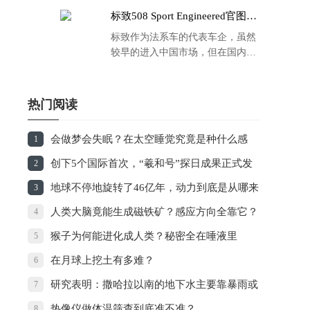
标致508 Sport Engineered官图发
布：马力500匹 百公里4.3秒！
标致作为法系车的代表车企，虽然
较早的进入中国市场，但在国内的
品牌运营方面同大众、丰田等头部
车企存在一定的差距，导致如今销
量也是每况愈下，在国内车市的存
热门阅读
在感也越来越弱。
会做梦会失眠？在太空睡觉究竟是种什么感
1
觉？
创下5个国际首次，“羲和号”探日成果正式发
2
布
地球不停地旋转了46亿年，动力到底是从哪来
3
的？
人类大脑竟能生成磁铁矿？感应方向全靠它？
4
猴子为何能进化成人类？秘密全在唾液里
5
在月球上挖土有多难？
6
研究表明：撒哈拉以南的地下水主要靠暴雨或
7
洪水补充
热像仪做体温筛查到底准不准？
8