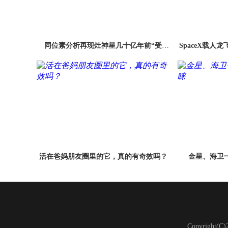
同位素分析再现灶神星几十亿年前“受
SpaceX载人
创”史
活在爸妈朋友圈里的它，真的有奇效吗？
金星、海卫一
Copyright(