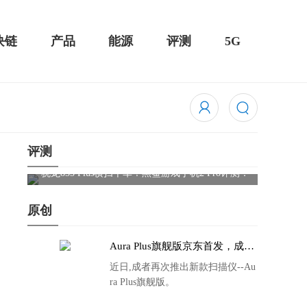
块链
产品
能源
评测
5G
评测
骁龙855 Plus横扫千军！黑鲨游戏手机2 Pro评测：
华为Mat
吃鸡半小时不烫手
屏
原创
Aura Plus旗舰版京东首发，成者
生态链再添扫描仪新成员
近日,成者再次推出新款扫描仪--Au
ra Plus旗舰版。