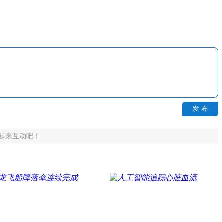
发 布
起来互动吧！