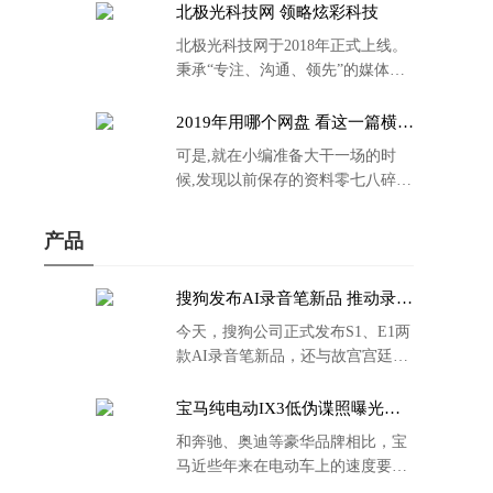
北极光科技网 领略炫彩科技
北极光科技网于2018年正式上线。
秉承“专注、沟通、领先”的媒体理
念。
2019年用哪个网盘 看这一篇横评
就够了
可是,就在小编准备大干一场的时
候,发现以前保存的资料零七八碎,
散乱不堪;如何把他们放到同一网盘
里规规矩矩地归纳备份起来,就成为
产品
了新年选择的重中之重。
搜狗发布AI录音笔新品 推动录音
笔行业智能化进程
今天，搜狗公司正式发布S1、E1两
款AI录音笔新品，还与故宫宫廷文
化合作推出了S1和C1 Pro两款产品
的故宫宫廷联名款。
宝马纯电动IX3低伪谍照曝光：
封闭式双肾格栅 续航超400KM
和奔驰、奥迪等豪华品牌相比，宝
马近些年来在电动车上的速度要慢
了不少。