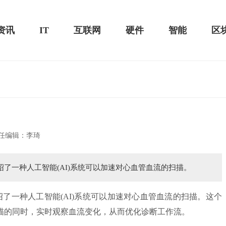
资讯
IT
互联网
硬件
智能
区
20款评测：超值的2K触控全面
华为畅享10e评测：超大电池续航可观！
任编辑：李琦
绍了一种人工智能(AI)系统可以加速对心血管血流的扫描。
了一种人工智能(AI)系统可以加速对心血管血流的扫描。这个
描的同时，实时观察血流变化，从而优化诊断工作流。