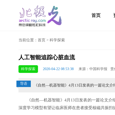
首页
当前位置：
首页
>
科学探索
人工智能追踪心脏血流
5 Plus横扫千军！黑鲨游戏手机2 Pro评测：
华为MateBook 13 20
科学探索
2020-04-22 08:53:38
来源：中国科学报 责
小时不烫手
屏
导语
《自然—机器智能》4月13日发表的一篇论文介
《自然—机器智能》4月13日发表的一篇论文介绍
深度学习模型有望让临床医师在患者接受核磁共振扫