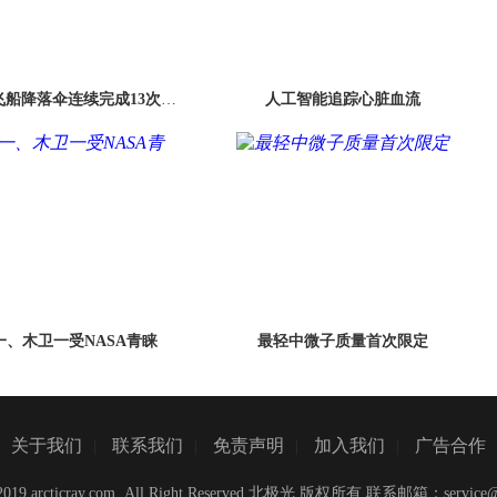
龙飞船降落伞连续完成13次成
人工智能追踪心脏血流
功测试
、木卫一受NASA青睐
最轻中微子质量首次限定
关于我们
|
联系我们
|
免责声明
|
加入我们
|
广告合作
C)2019 arcticray.com ,All Right Reserved 北极光 版权所有 联系邮箱：
service