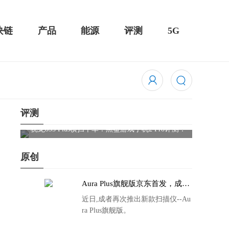
块链
产品
能源
评测
5G
评测
骁龙855 Plus横扫千军！黑鲨游戏手机2 Pro评测：
华为Mat
吃鸡半小时不烫手
屏
原创
Aura Plus旗舰版京东首发，成者
生态链再添扫描仪新成员
近日,成者再次推出新款扫描仪--Au
ra Plus旗舰版。