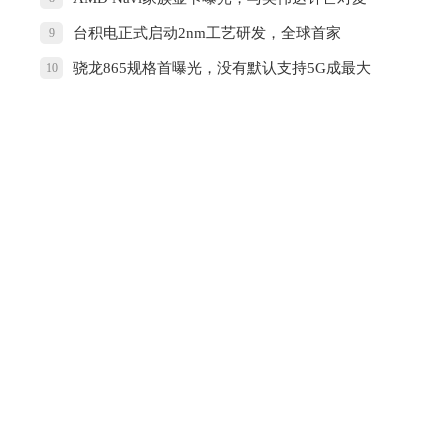
芒
台积电正式启动2nm工艺研发，全球首家
9
骁龙865规格首曝光，没有默认支持5G成最大
10
遗憾