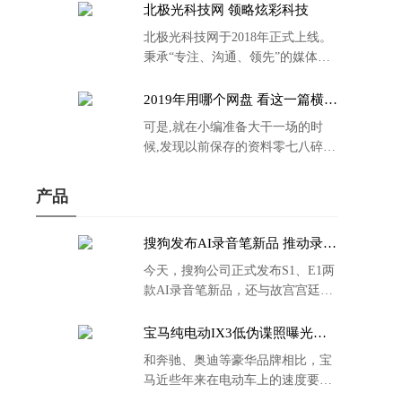
北极光科技网 领略炫彩科技
北极光科技网于2018年正式上线。
秉承“专注、沟通、领先”的媒体理
念。
2019年用哪个网盘 看这一篇横评
就够了
可是,就在小编准备大干一场的时
候,发现以前保存的资料零七八碎,
散乱不堪;如何把他们放到同一网盘
里规规矩矩地归纳备份起来,就成为
产品
了新年选择的重中之重。
搜狗发布AI录音笔新品 推动录音
笔行业智能化进程
今天，搜狗公司正式发布S1、E1两
款AI录音笔新品，还与故宫宫廷文
化合作推出了S1和C1 Pro两款产品
的故宫宫廷联名款。
宝马纯电动IX3低伪谍照曝光：
封闭式双肾格栅 续航超400KM
和奔驰、奥迪等豪华品牌相比，宝
马近些年来在电动车上的速度要慢
了不少。