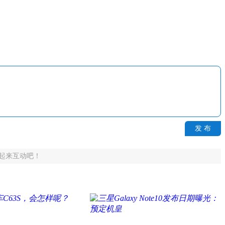
发 布
起来互动吧！