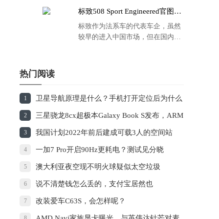
标致508 Sport Engineered官图发
布：马力500匹 百公里4.3秒！
标致作为法系车的代表车企，虽然
较早的进入中国市场，但在国内的
品牌运营方面同大众、丰田等头部
车企存在一定的差距，导致如今销
量也是每况愈下，在国内车市的存
热门阅读
在感也越来越弱。
卫星导航原理是什么？手机打开定位后为什么
1
耗电快？
三星骁龙8cx超极本Galaxy Book S发布，ARM
2
再度来袭
我国计划2022年前后建成可载3人的空间站
3
一加7 Pro开启90Hz更耗电？测试见分晓
4
澳大利亚夜空现不明火球疑似太空垃圾
5
说不清楚钱怎么丢的，支付宝居然也
6
赔。。。。
改装爱车C63S，会怎样呢？
7
AMD Navi家族显卡曝光，与英伟达针芒对麦
8