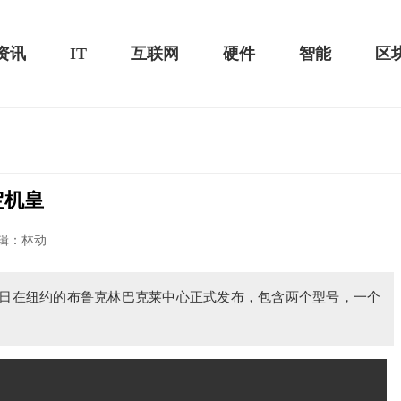
资讯
IT
互联网
硬件
智能
区
定机皇
20款评测：超值的2K触控全面
华为畅享10e评测：超大电池续航可观！
辑：林动
将于8月7日在纽约的布鲁克林巴克莱中心正式发布，包含两个型号，一个