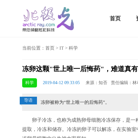
首页
当前位置：
首页
>
IT
>
科学
冻卵这颗"世上唯一后悔药"，难道真
5 Plus横扫千军！黑鲨游戏手机2 Pro评测：
华为MateBook 13 20
科学
2019-04-12 09:33:05
来源：知否 责任编辑：林
小时不烫手
屏
导语
冻卵被称为“世上唯一的后悔药”。
卵子冷冻，也称为成熟卵母细胞冷冻保存，是一种
提取，冷冻和储存。冷冻的卵子可以解冻，在实验室中