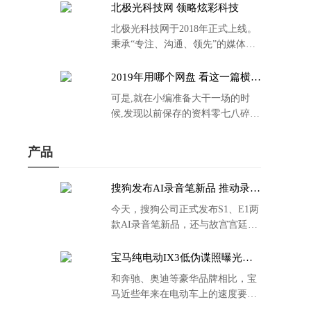
北极光科技网 领略炫彩科技
北极光科技网于2018年正式上线。
秉承“专注、沟通、领先”的媒体理
念。
2019年用哪个网盘 看这一篇横评
就够了
可是,就在小编准备大干一场的时
候,发现以前保存的资料零七八碎,
散乱不堪;如何把他们放到同一网盘
里规规矩矩地归纳备份起来,就成为
产品
了新年选择的重中之重。
搜狗发布AI录音笔新品 推动录音
笔行业智能化进程
今天，搜狗公司正式发布S1、E1两
款AI录音笔新品，还与故宫宫廷文
化合作推出了S1和C1 Pro两款产品
的故宫宫廷联名款。
宝马纯电动IX3低伪谍照曝光：
封闭式双肾格栅 续航超400KM
和奔驰、奥迪等豪华品牌相比，宝
马近些年来在电动车上的速度要慢
了不少。