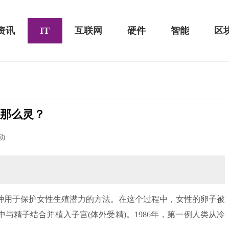
资讯
IT
互联网
硬件
智能
区
有那么灵？
20款评测：超值的2K触控全面
华为畅享10e评测：超大电池续航可观！
动
用于保护女性生殖潜力的方法。在这个过程中，女性的卵子被
与精子结合并植入子宫(体外受精)。1986年，第一例人类从冷