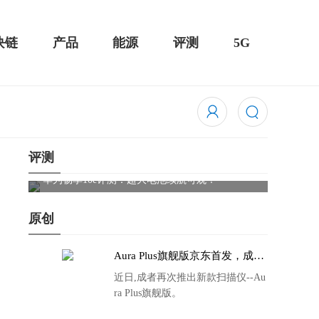
块链
产品
能源
评测
5G
评测
骁龙855 Plus横扫千军！黑鲨游戏手机2 Pro评测：
华为Mat
吃鸡半小时不烫手
屏
原创
Aura Plus旗舰版京东首发，成者
生态链再添扫描仪新成员
近日,成者再次推出新款扫描仪--Au
ra Plus旗舰版。