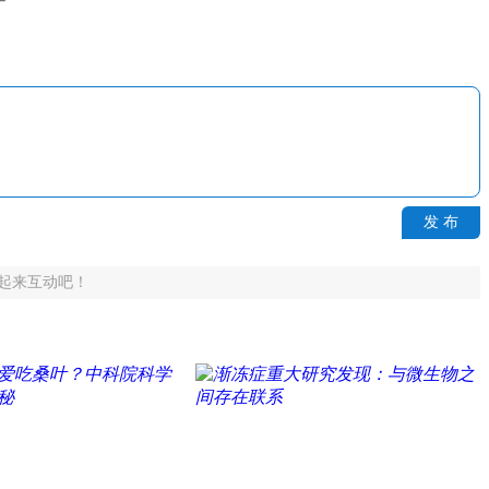
发 布
起来互动吧！