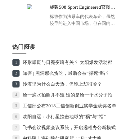
标致508 Sport Engineered官图发
布：马力500匹 百公里4.3秒！
标致作为法系车的代表车企，虽然
较早的进入中国市场，但在国内的
品牌运营方面同大众、丰田等头部
车企存在一定的差距，导致如今销
量也是每况愈下，在国内车市的存
热门阅读
在感也越来越弱。
环形耀斑与日冕变暗有关？ 太阳爆发活动都
1
是“团伙作案”
知否 | 黑洞那么贪吃，最后会被“撑死”吗？
2
沙漠里为什么白天热，但晚上却很冷？
3
给一滴水拍照并不难 难的是给一个水分子拍
4
照
工信部公布2018工信创新创业奖学金获奖名单
5
欧阳自远：小行星撞击地球的“祸”与“福”
6
飞书会议视频会议系统，开启远程办公新模式
7
中科院上海硅酸盐研究所：“硅”才大略
8