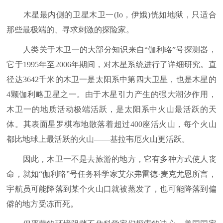
木星最内侧的卫星木卫一(Io，伊娥)恍如地狱，只适合
那些最极端的、寻求刺激的探险家。
人类关于木卫一的大部分知识来自“伽利略”号探测器，
它于1995年至2006年期间，对木星系统进行了详细研究。直
径达3642千米的木卫一是太阳系中第四大卫星，也是木星的
4颗伽利略卫星之一。由于木星引力产生的强大潮汐作用，
木卫一的地质活动极端活跃，是太阳系中火山最活跃的天
体。其表面星罗棋布地散落着超过400座活火山，每个火山
都比地球上最活跃的火山——基拉韦厄火山更活跃。
因此，木卫一不是去旅游的地方，它有多种方式使人丧
命，就如“伽利略”号任务科学家艾尔弗雷德·麦克尤恩所言，
宇航员可能降落到某个火山口就被蒸发了，也可能降落到偏
僻的地方受冻而死。