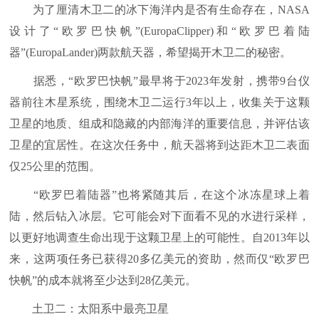
为了厘清木卫二的冰下海洋内是否有生命存在，NASA
设计了“欧罗巴快帆”(EuropaClipper)和“欧罗巴着陆
器”(EuropaLander)两款航天器，希望揭开木卫二的秘密。
据悉，“欧罗巴快帆”最早将于2023年发射，携带9台仪
器前往木星系统，围绕木卫二运行3年以上，收集关于这颗
卫星的地质、组成和隐藏的内部海洋的重要信息，并评估该
卫星的宜居性。在这次任务中，航天器将到达距木卫二表面
仅25公里的范围。
“欧罗巴着陆器”也将紧随其后，在这个冰冻星球上着
陆，然后钻入冰层。它可能会对下面看不见的水进行采样，
以更好地调查生命出现于这颗卫星上的可能性。自2013年以
来，这两项任务已获得20多亿美元的资助，然而仅“欧罗巴
快帆”的成本就将至少达到28亿美元。
土卫二：太阳系中最亮卫星