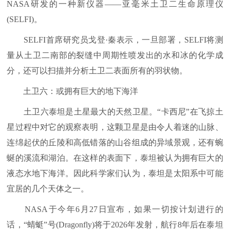
NASA研发的一种新仪器——亚毫米土卫二生命原理仪
(SELFI)。
SELFI首席研究员戈登·秦表示，一旦部署，SELFI将测
量从土卫二南部的裂缝中周期性喷发出的水和冰的化学成
分，还可以扫描并分析土卫二表面所有的羽状物。
土卫六：或拥有巨大的地下海洋
土卫六泰坦是土星最大的天然卫星。“卡西尼”在飞掠土
星过程中对它的观察表明，这颗卫星是由令人着迷的山脉、
连绵起伏的丘陵和高低错落的山谷组成的异域景观，还有蜿
蜒的溪流和湖泊。在这样的表面下，泰坦被认为拥有巨大的
液态水地下海洋。因此科学家们认为，泰坦是太阳系中可能
宜居的几个天体之一。
NASA于今年6月27日宣布，如果一切按计划进行的
话，“蜻蜓”号(Dragonfly)将于2026年发射，航行8年后在泰坦