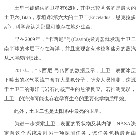
土星已被确认的卫星有62颗，其中比较著名的是最大的
土卫六(Titan，泰坦)和第六大的土卫二(Enceladus，恩克拉多
斯)，科学家认为那里可能存在地外生命。
早在2009年，“卡西尼”号(Cassini)探测器就发现土卫二
南半球的冰层下存在海洋，并且发现含有冰粒和盐分的蒸汽
从冰层裂缝喷出。
2017年，“卡西尼”号传回的数据显示，土卫二表面冰层
下喷出的水气羽流中含有大量氢分子，研究人员推测，这源
于土卫二的海洋与岩石内核产生的热液反应。若推测无误，
土卫二的海洋可能也存在孕育生命的重要化学物质甲烷。
此外，土卫二也是太阳系中最亮的卫星。
为进一步探索土卫二表面的羽状物及其内部，NASA决
定向这个系统发射另一项探测任务，该任务包括最近由