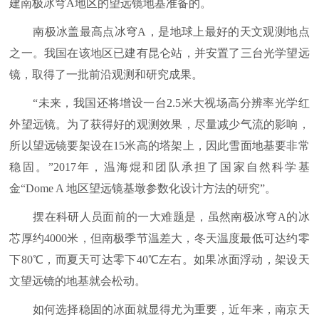
建南极冰穹A地区的望远镜地基准备的。
南极冰盖最高点冰穹A，是地球上最好的天文观测地点
之一。我国在该地区已建有昆仑站，并安置了三台光学望远
镜，取得了一批前沿观测和研究成果。
“未来，我国还将增设一台2.5米大视场高分辨率光学红
外望远镜。为了获得好的观测效果，尽量减少气流的影响，
所以望远镜要架设在15米高的塔架上，因此雪面地基要非常
稳固。”2017年，温海焜和团队承担了国家自然科学基
金“Dome A 地区望远镜基墩参数化设计方法的研究”。
摆在科研人员面前的一大难题是，虽然南极冰穹A的冰
芯厚约4000米，但南极季节温差大，冬天温度最低可达约零
下80℃，而夏天可达零下40℃左右。如果冰面浮动，架设天
文望远镜的地基就会松动。
如何选择稳固的冰面就显得尤为重要，近年来，南京天