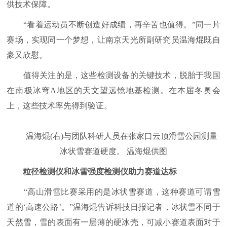
供技术保障。
“看着运动员不断创造好成绩，再辛苦也值得。”同一片
赛场，实现同一个梦想，让南京天光所副研究员温海焜既自
豪又欣慰。
值得关注的是，这些检测设备的关键技术，脱胎于我国
在南极冰穹A地区的天文望远镜地基检测。在本届冬奥会
上，这些技术率先得到验证。
温海焜(右)与团队科研人员在张家口云顶滑雪公园测量
冰状雪赛道硬度。 温海焜供图
粒径检测仪和冰雪强度检测仪助力赛道达标
“高山滑雪比赛采用的是冰状雪赛道，这种赛道可谓雪
道的‘高速公路’。”温海焜告诉科技日报记者，冰状雪不同于
天然雪，雪的表面有一层薄的硬冰壳，可减小赛道表面对于