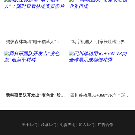
蚂蚁森林新增“电子稻草人”：随
“写字机器人”引家长吐槽业界担
时查看林地实景照片
忧
我科研团队开发出“变色龙”般新
四川移动用5G+360°VR向全球展
型材料
示成都烟花秀
|
|
|
|
关于我们
联系我们
免责声明
加入我们
广告合作