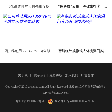
5米高柔性屏大树亮相春晚
“黑科技”云集，等你来打卡！世
界智能大会智能科技展开展
四川移动用5G+360°VR向全球展
智能红外成像式人体测温门实现
示成都烟花秀
多项技术融合
|
|
|
|
关于我们
联系我们
免责声明
加入我们
广告合作
Copyright(C)2019 arcticray.com ,All Right Reserved 北极光 版权所有 联系邮箱：
service@arcticray.com
豫ICP备19001692号-1
豫公网安备 41010502004099号