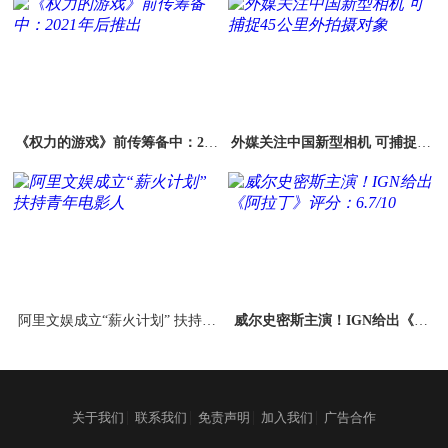
《权力的游戏》前传筹备中：202
外媒关注中国新型相机 可捕捉45
1年后推出
公里外拍摄对象
阿里文娱成立“薪火计划” 扶持青
威尔史密斯主演！IGN给出《阿
年电影人
拉丁》评分：6.7/10
|
|
|
|
关于我们
联系我们
免责声明
加入我们
广告合作