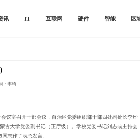
资讯
IT
互联网
硬件
智能
区
）
黑鲨游戏手机2 Pro评测：
华为MateBook 13 2020款评测：超值的2K
辑：李琦
屏
4号会议室召开干部会议，自治区党委组织部干部四处副处长李烨
蒙古大学党委副书记（正厅级）。学校党委书记刘志彧主持会
彪同志作了表态发言。