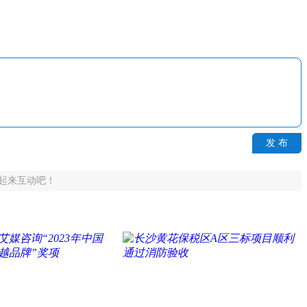
发 布
起来互动吧！