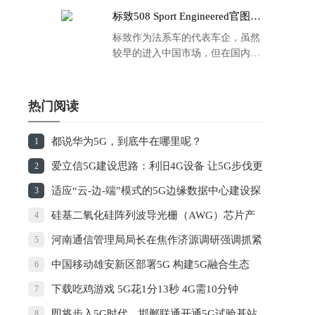
标致508 Sport Engineered官图发
布：马力500匹 百公里4.3秒！
标致作为法系车的代表车企，虽然
较早的进入中国市场，但在国内的
品牌运营方面同大众、丰田等头部
车企存在一定的差距，导致如今销
量也是每况愈下，在国内车市的存
热门阅读
在感也越来越弱。
都说华为5G，到底牛在哪里呢？
1
爱立信5G建设思路：利旧4G设备 让5G步伐更
2
快回报更高
适应“云-边-端”模式的5G边缘数据中心建设探
3
讨
硅基二氧化硅阵列波导光栅（AWG）芯片产
4
业化项目团队 “中国芯”有望领跑5G时代
河南通信管理局局长在焦作济源调研强调抓紧
5
编制5G基站建设专项规划
中国移动雄安新区部署5G 构建5G融合生态
6
下载吃鸡游戏 5G花1分13秒 4G需10分钟
7
即将步入5G时代，邯郸联通开通5G试验基站
8