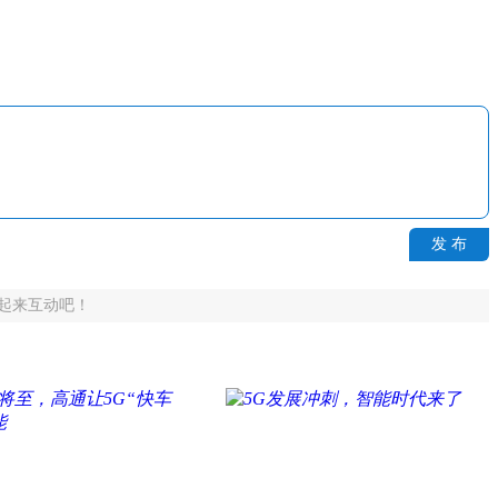
发 布
起来互动吧！