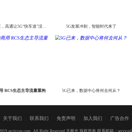
，高通让5G“快车道”没有
5G发展冲刺，智能时代来了
不可能
用 RCS生态主导流量重构
5G已来，数据中心将何去何从？
关于我们
|
联系我们
|
免责声明
|
加入我们
|
广告合作
C)2019 arcticray.com ,All Right Reserved 北极光 版权所有 联系邮箱：
service