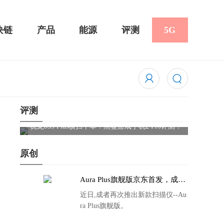
块链
产品
能源
评测
5G
评测
骁龙855 Plus横扫千军！黑鲨游戏手机2 Pro评测：
华为Mat
吃鸡半小时不烫手
屏
原创
Aura Plus旗舰版京东首发，成者
生态链再添扫描仪新成员
近日,成者再次推出新款扫描仪--Au
ra Plus旗舰版。