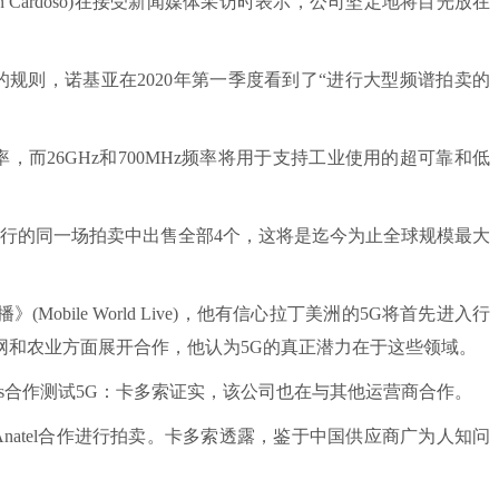
 Cardoso)在接受新闻媒体采访时表示，公司坚定地将目光放在
的规则，诺基亚在2020年第一季度看到了“进行大型频谱拍卖的
z频率，而26GHz和700MHz频率将用于支持工业使用的超可靠和低
举行的同一场拍卖中出售全部4个，这将是迄今为止全球规模最大
。
bile World Live)，他有信心拉丁美洲的5G将首先进入行
网和农业方面展开合作，他认为5G的真正潜力在于这些领域。
pacoes合作测试5G：卡多索证实，该公司也在与其他运营商合作。
也在与Anatel合作进行拍卖。卡多索透露，鉴于中国供应商广为人知问