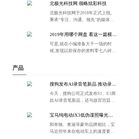
北极光科技网 领略炫彩科技
北极光科技网于2018年正式上线。
秉承“专注、沟通、领先”的媒体理
念。
2019年用哪个网盘 看这一篇横评
就够了
可是,就在小编准备大干一场的时
候,发现以前保存的资料零七八碎,
散乱不堪;如何把他们放到同一网盘
里规规矩矩地归纳备份起来,就成为
产品
了新年选择的重中之重。
搜狗发布AI录音笔新品 推动录音
笔行业智能化进程
今天，搜狗公司正式发布S1、E1两
款AI录音笔新品，还与故宫宫廷文
化合作推出了S1和C1 Pro两款产品
的故宫宫廷联名款。
宝马纯电动IX3低伪谍照曝光：
封闭式双肾格栅 续航超400KM
和奔驰、奥迪等豪华品牌相比，宝
马近些年来在电动车上的速度要慢
了不少。