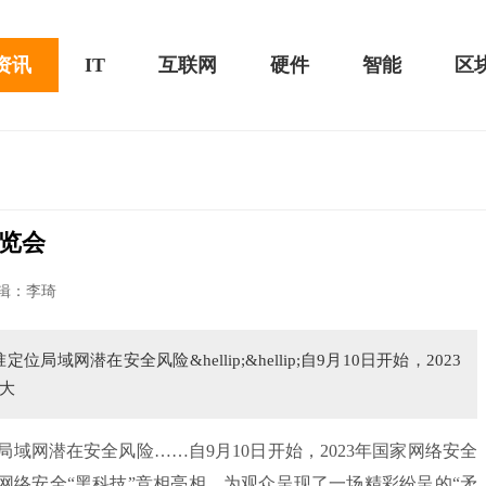
资讯
IT
互联网
硬件
智能
区
览会
黑鲨游戏手机2 Pro评测：
华为MateBook 13 2020款评测：超值的2K
辑：李琦
屏
域网潜在安全风险&hellip;&hellip;自9月10日开始，2023
大
局域网潜在安全风险……自9月10日开始，2023年国家网络安全
网络安全“黑科技”竞相亮相，为观众呈现了一场精彩纷呈的“矛