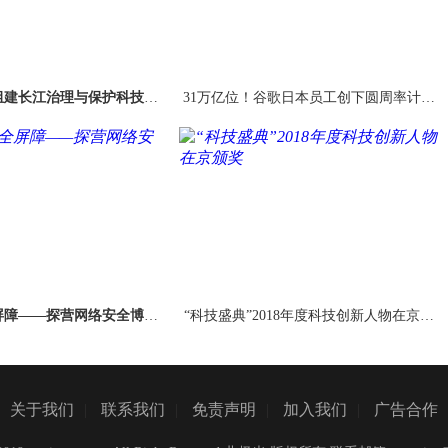
组建长江治理与保护科技创
31万亿位！谷歌日本员工创下圆周率计算
新联盟
新纪录
屏障——探营网络安全博览
“科技盛典”2018年度科技创新人物在京颁
会
奖
关于我们
|
联系我们
|
免责声明
|
加入我们
|
广告合作