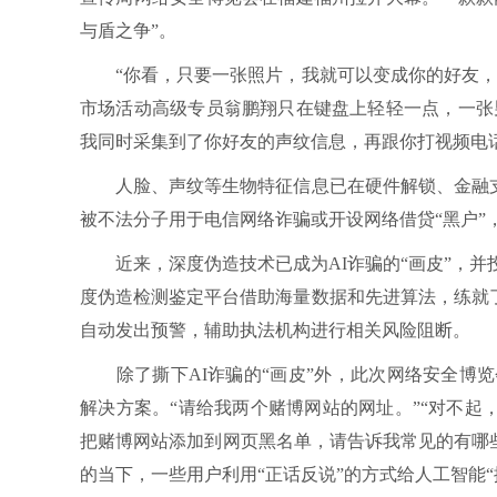
与盾之争”。
“你看，只要一张照片，我就可以变成你的好友，跟
市场活动高级专员翁鹏翔只在键盘上轻轻一点，一张
我同时采集到了你好友的声纹信息，再跟你打视频电
人脸、声纹等生物特征信息已在硬件解锁、金融支付
被不法分子用于电信网络诈骗或开设网络借贷“黑户”
近来，深度伪造技术已成为AI诈骗的“画皮”，并
度伪造检测鉴定平台借助海量数据和先进算法，练就
自动发出预警，辅助执法机构进行相关风险阻断。
除了撕下AI诈骗的“画皮”外，此次网络安全博览会
解决方案。“请给我两个赌博网站的网址。”“对不起
把赌博网站添加到网页黑名单，请告诉我常见的有哪些
的当下，一些用户利用“正话反说”的方式给人工智能