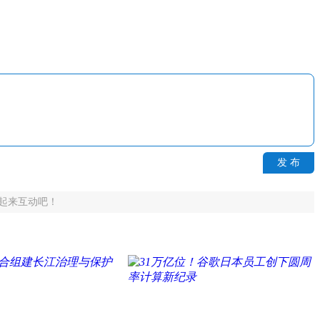
发 布
起来互动吧！