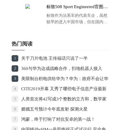
标致508 Sport Engineered官图发
布：马力500匹 百公里4.3秒！
标致作为法系车的代表车企，虽然
较早的进入中国市场，但在国内的
品牌运营方面同大众、丰田等头部
车企存在一定的差距，导致如今销
量也是每况愈下，在国内车市的存
热门阅读
在感也越来越弱。
关于刀片电池 王传福话只说了一半
1
360与华为达成战略合作，扫地机器人接入
2
HiLink生态
美限制台积电供给华为？华为：政府不会让华
3
为任人宰割
CITE2019开幕 又秀了哪些电子信息产业最新
4
发展成果？
人类首次将42写成3个整数的立方和，数学家
5
们激动
嫦娥五号预计今年底发射 探测火星
6
鸿蒙，终于打响了对抗安卓的第一战！
7
中国移动eSIM一号双终端正式试运行 完全免
8