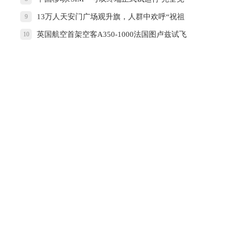
费体验
13万人天安门广场观升旗，人群中欢呼“祝祖
9
国生日快乐”！
英国航空首架空客A350-1000法国图卢兹试飞
10