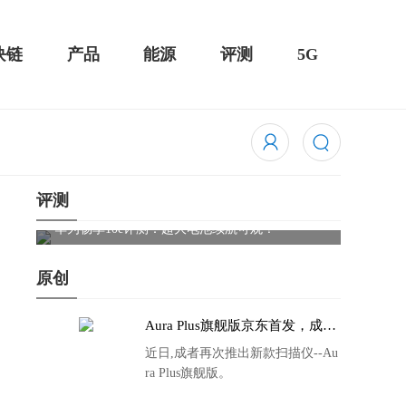
块链
产品
能源
评测
5G
评测
触控全面
华为畅享10e评测：超大电池续航可观！
骁龙85
吃鸡半
原创
Aura Plus旗舰版京东首发，成者
生态链再添扫描仪新成员
近日,成者再次推出新款扫描仪--Au
ra Plus旗舰版。