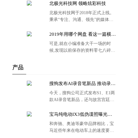
北极光科技网 领略炫彩科技
北极光科技网于2018年正式上线。
秉承“专注、沟通、领先”的媒体理
念。
2019年用哪个网盘 看这一篇横评
就够了
可是,就在小编准备大干一场的时
候,发现以前保存的资料零七八碎,
散乱不堪;如何把他们放到同一网盘
里规规矩矩地归纳备份起来,就成为
产品
了新年选择的重中之重。
搜狗发布AI录音笔新品 推动录音
笔行业智能化进程
今天，搜狗公司正式发布S1、E1两
款AI录音笔新品，还与故宫宫廷文
化合作推出了S1和C1 Pro两款产品
的故宫宫廷联名款。
宝马纯电动IX3低伪谍照曝光：
封闭式双肾格栅 续航超400KM
和奔驰、奥迪等豪华品牌相比，宝
马近些年来在电动车上的速度要慢
了不少。