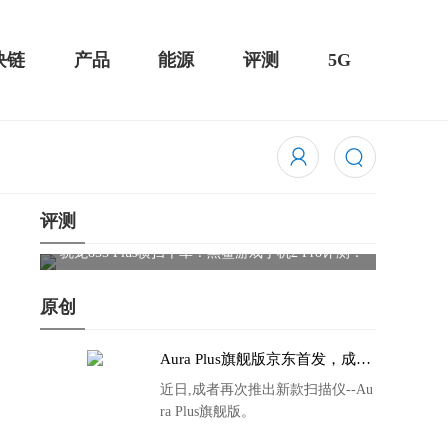
块链
产品
能源
评测
5G
评测
骁龙855 Plus横扫千军！黑鲨游戏手机2 Pro评测：
华为Mat
吃鸡半小时不烫手
屏
原创
Aura Plus旗舰版京东首发，成者
生态链再添扫描仪新成员
近日,成者再次推出新款扫描仪--Au
ra Plus旗舰版。