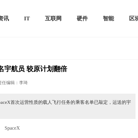
资讯
IT
互联网
硬件
智能
区
4名宇航员 较原计划翻倍
20款评测：超值的2K触控全面
华为畅享10e评测：超大电池续航可观！
任编辑：李琦
paceX首次运营性质的载人飞行任务的乘客名单已敲定，运送的宇