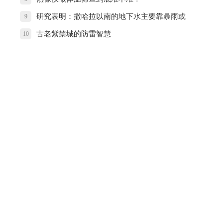
研究表明：撒哈拉以南的地下水主要靠暴雨或
9
洪水补充
古老紫禁城的防雷智慧
10