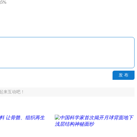
5%
发 布
起来互动吧！