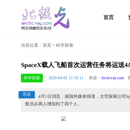
首页
当前位置：
首页
>
科学探索
SpaceX载人飞船首次运营任务将运送
5 Plus横扫千军！黑鲨游戏手机2 Pro评测：
华为MateBook 13 20
科学探索
2020-04-01 11:10:11
来源：
Arcticray.com
责
小时不烫手
屏
导语
4月1日消息，据国外媒体报道，太空探索公司S
航员从两人增加到了四个人。