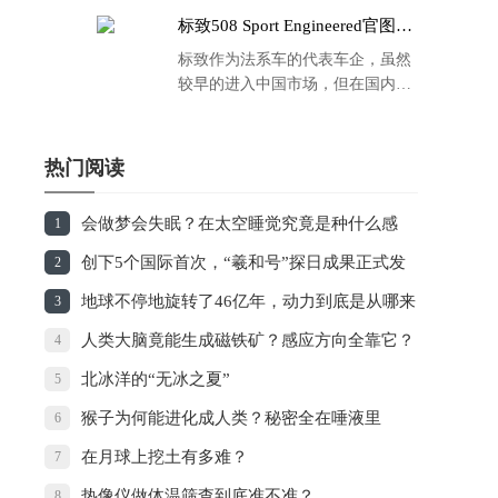
标致508 Sport Engineered官图发
布：马力500匹 百公里4.3秒！
标致作为法系车的代表车企，虽然
较早的进入中国市场，但在国内的
品牌运营方面同大众、丰田等头部
车企存在一定的差距，导致如今销
量也是每况愈下，在国内车市的存
热门阅读
在感也越来越弱。
会做梦会失眠？在太空睡觉究竟是种什么感
1
觉？
创下5个国际首次，“羲和号”探日成果正式发
2
布
地球不停地旋转了46亿年，动力到底是从哪来
3
的？
人类大脑竟能生成磁铁矿？感应方向全靠它？
4
北冰洋的“无冰之夏”
5
猴子为何能进化成人类？秘密全在唾液里
6
在月球上挖土有多难？
7
热像仪做体温筛查到底准不准？
8