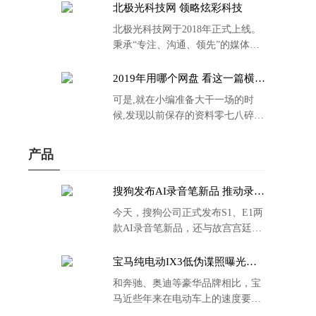
北极光科技网 领略炫彩科技
北极光科技网于2018年正式上线。
秉承“专注、沟通、领先”的媒体理
念。
2019年用哪个网盘 看这一篇横评
就够了
可是,就在小编准备大干一场的时
候,发现以前保存的资料零七八碎,
散乱不堪;如何把他们放到同一网盘
里规规矩矩地归纳备份起来,就成为
产品
了新年选择的重中之重。
搜狗发布AI录音笔新品 推动录音
笔行业智能化进程
今天，搜狗公司正式发布S1、E1两
款AI录音笔新品，还与故宫宫廷文
化合作推出了S1和C1 Pro两款产品
的故宫宫廷联名款。
宝马纯电动IX3低伪谍照曝光：
封闭式双肾格栅 续航超400KM
和奔驰、奥迪等豪华品牌相比，宝
马近些年来在电动车上的速度要慢
了不少。