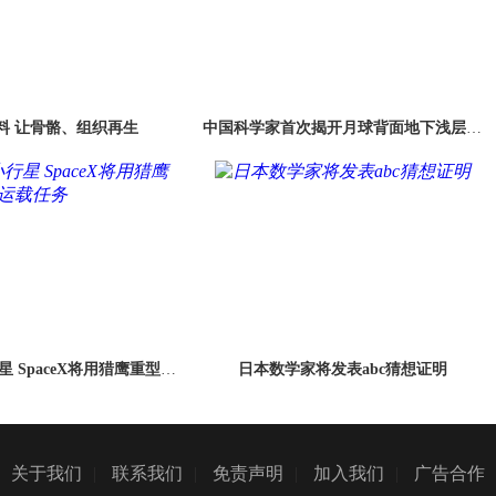
料 让骨骼、组织再生
中国科学家首次揭开月球背面地下浅层结
构神秘面纱
星 SpaceX将用猎鹰重型火
日本数学家将发表abc猜想证明
执行运载任务
关于我们
|
联系我们
|
免责声明
|
加入我们
|
广告合作